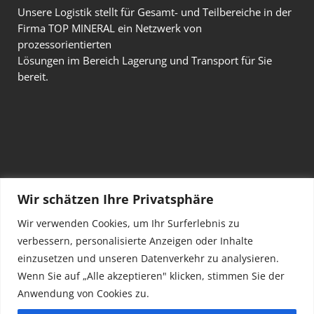
Unsere Logistik stellt für Gesamt- und Teilbereiche in der
Firma TOP MINERAL ein Netzwerk von
prozessorientierten
Lösungen im Bereich Lagerung und Transport für Sie
bereit.
Wir schätzen Ihre Privatsphäre
Wir verwenden Cookies, um Ihr Surferlebnis zu
Copyright TOP MINERAL 2020
verbessern, personalisierte Anzeigen oder Inhalte
Diese Webseite wurde von
hoeliner.ch
erstellt
einzusetzen und unseren Datenverkehr zu analysieren.
Wenn Sie auf „Alle akzeptieren" klicken, stimmen Sie der
Impressum, Datenschutzerklärung,
Anwendung von Cookies zu.
Einkaufsbedingungen